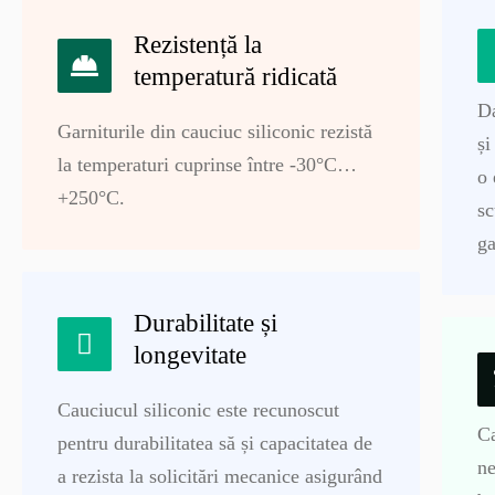
Rezistență la
temperatură ridicată
Da
Garniturile din cauciuc siliconic rezistă
ș
la temperaturi cuprinse între -30°C…
o 
+250°C.
sc
ga
Durabilitate și
longevitate
Cauciucul siliconic este recunoscut
Ca
pentru durabilitatea să și capacitatea de
ne
a rezista la solicitări mecanice asigurând