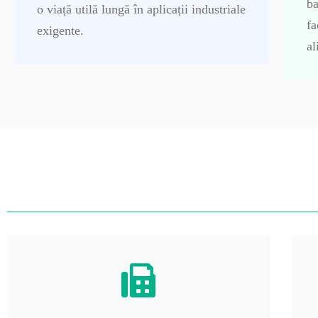
ba
o viață utilă lungă în aplicații industriale
fa
exigente.
al