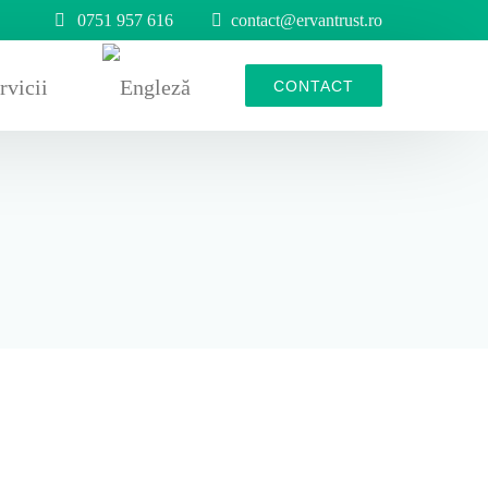
0751 957 616
contact@ervantrust.ro
rvicii
CONTACT
n cauciuc
iere din cauciuc
 din cauciuc/role metalice