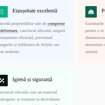
Etanșeitate excelentă
P
torită proprietăților sale de
compresie
Garniturile 
i
deformare
, cauciucul siliconic asigură
pentru a se 
etanșeitate eficientă, prevenind
dumneavoast
urgerile și infiltrarea de lichide sau
demontare u
ze nedorite.
optimă.
Igienă și siguranță
uciucul siliconic este un material
alergenic și rezistent la dezvoltarea