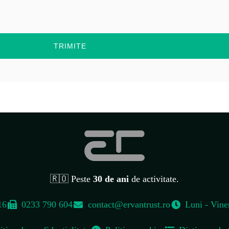
TRIMITE
🇷🇴 Peste
30 de ani
de activitate.
16
0233 790 604
contact@ervantrust.ro
Luni - Vine