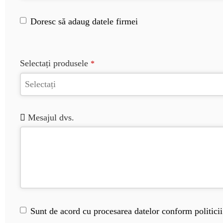
Doresc să adaug datele firmei
Contact
Selectați produsele
*
Email
*
Mesajul dvs.
Sunt de acord cu procesarea datelor conform politicii 