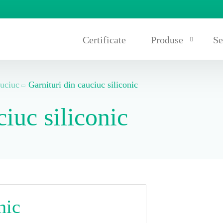
Certificate
Produse
Se
auciuc
Garnituri din cauciuc siliconic
Covoare și plăci di
ciuc siliconic
Garnituri și cremal
Benzi transportoare
nic