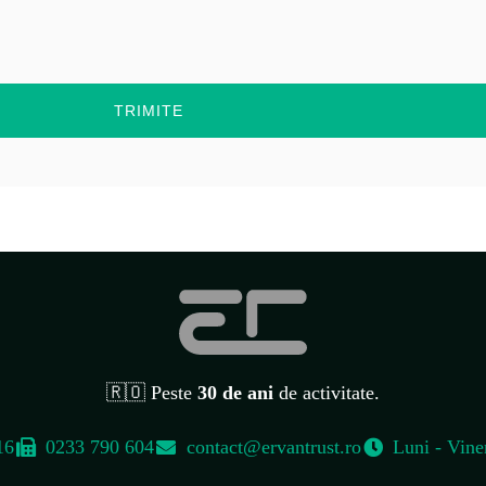
TRIMITE
🇷🇴 Peste
30 de ani
de activitate.
16
0233 790 604
contact@ervantrust.ro
Luni - Vine