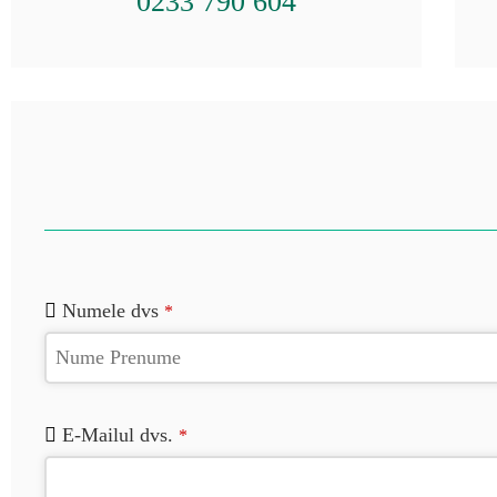
0233 790 604
Website
Numele dvs
*
URL
*
E-Mailul dvs.
*