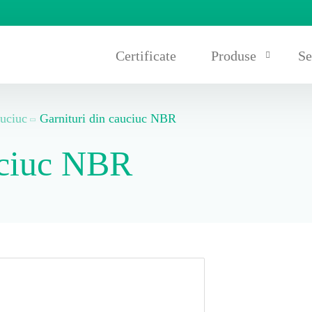
Certificate
Produse
Se
auciuc
Garnituri din cauciuc NBR
Covoare și plăci di
uciuc NBR
Garnituri și cremal
Benzi transportoare