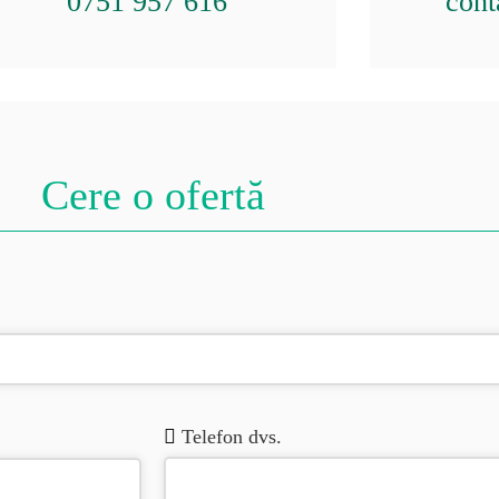
0751 957 616
cont
Cere o ofertă
Telefon dvs.