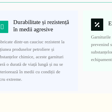
Durabilitate și rezistență
E
în medii agresive
Garniturile 
bricate dintr-un cauciuc rezistent la
prevenind sc
țiunea produselor petroliere și
substanțelor
bstanțelor chimice, aceste garnituri
echipamente
eră o durată de viață lungă și nu se
teriorează în medii cu condiții de
cru extreme.