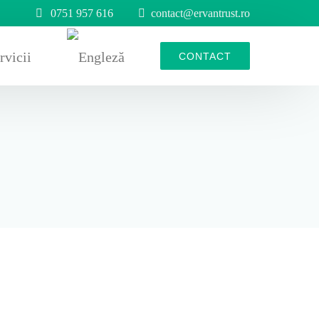
0751 957 616
contact@ervantrust.ro
rvicii
CONTACT
n cauciuc
iere din cauciuc
 din cauciuc/role metalice