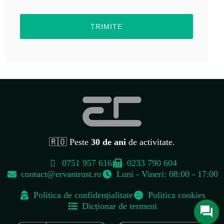
TRIMITE
🇷🇴 Peste
30 de ani
de activitate.
0751 957 616
0233 790 604
contact@ervantrust.ro
Luni - Vineri: 08:00 - 17:00
Contact
Politica de confidențialitate
Politica cookies
Str. Cuza Vodă, Nr. 104B, Târgu Neamț, Județul Neamț, Cod Poștal
Dicționar de termeni
615200
0751 957 616
contact@ervantrust.ro